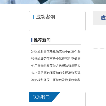
成功案例
成
推荐新闻
冷热板测痛仪热板法实验中的三个关
键点
转棒式疲劳仪实验小鼠疲劳性亚健康
对运动功能的影响
使用智能热板仪做之热板法镇痛药实
验
大小鼠足底触痛仪如何实现准确客观
的得出刺痛测试的结论
冷热板测痛仪主要特色及数据收集和
管理
联系我们